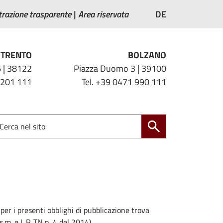
razione trasparente
Area riservata
DE
TRENTO
BOLZANO
 | 38122
Piazza Duomo 3 | 39100
 201 111
Tel. +39 0471 990 111
, per i presenti obblighi di pubblicazione trova
.m. e L.P. TN n. 4 del 2014).