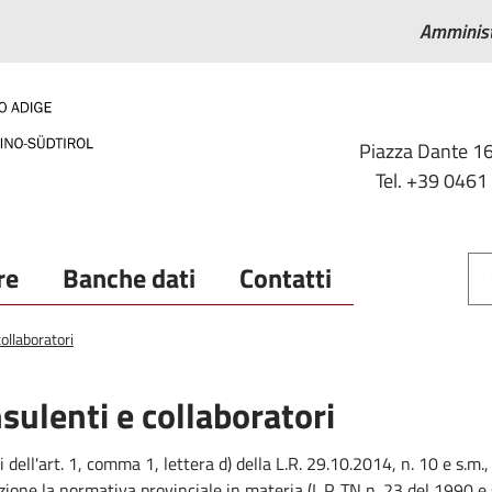
Amminist
Piazza Dante 16
Tel. +39 0461
re
Banche dati
Contatti
ollaboratori
sulenti e collaboratori
i dell'art. 1, comma 1, lettera d) della L.R. 29.10.2014, n. 10 e s.m.
zione la normativa provinciale in materia (L.P. TN n. 23 del 1990 e s