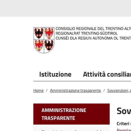
Salta al contenuto principale
Salta al menu principale
Istituzione
Attività consilia
Home
Amministrazione trasparente
Sovvenzioni, c
Sov
AMMINISTRAZIONE
TRASPARENTE
Criteri
Regolam