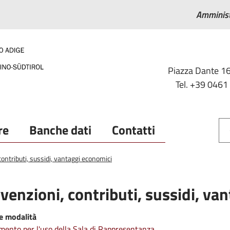
Amminist
Piazza Dante 16
Tel. +39 0461
re
Banche dati
Contatti
ontributi, sussidi, vantaggi economici
venzioni, contributi, sussidi, va
 e modalità
ento per l'uso della Sala di Rappresentanza