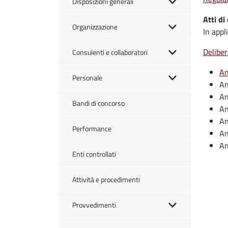
Disposizioni generali
Atti di
Organizzazione
In appl
Deliber
Consulenti e collaboratori
An
Personale
An
An
Bandi di concorso
An
An
Performance
An
An
Enti controllati
Attività e procedimenti
Provvedimenti