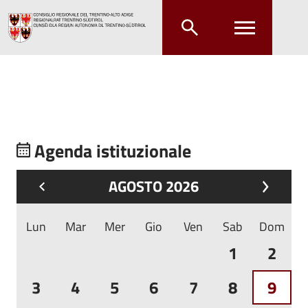
Salta al contenuto principale
Salta al menu principale
Agenda istituzionale
AGOSTO 2026
Lun
Mar
Mer
Gio
Ven
Sab
Dom
1
2
3
4
5
6
7
8
9