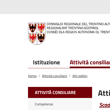
Salta al contenuto principale
Salta al menu principale
Istituzione
Attività consilia
Home
Attività consiliare
Atti politici
Atti
ATTIVITÀ CONSILIARE
Scad
Competenze