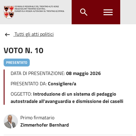
Salta al contenuto principale
Salta al menu principale
Tutti gli atti politici
VOTO N. 10
PRESENTATO
DATA DI PRESENTAZIONE:
08 maggio 2026
PRESENTATO DA:
Consigliere/a
OGGETTO:
Introduzione di un sistema di pedaggio
autostradale all'avanguardia e dismissione dei caselli
Primo firmatario
Zimmerhofer Bernhard