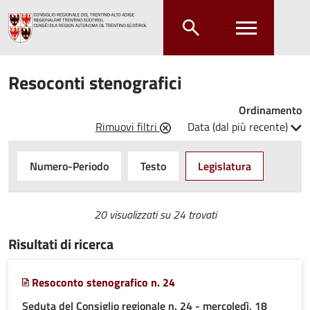
Salta al contenuto principale
Salta al menu principale
Resoconti stenografici
Ordinamento
Rimuovi filtri
Data (dal più recente)
Numero-Periodo
Testo
Legislatura
20 visualizzati su
24 trovati
Risultati di ricerca
Resoconto stenografico n. 24
Seduta del Consiglio regionale n. 24 - mercoledì, 18