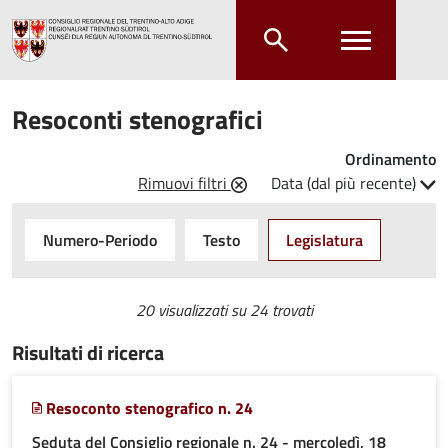
Salta al contenuto principale
Salta al menu principale
Resoconti stenografici
Ordinamento
Rimuovi filtri
Data (dal più recente)
Numero-Periodo
Testo
Legislatura
20 visualizzati su
24 trovati
Risultati di ricerca
Resoconto stenografico n. 24
Seduta del Consiglio regionale n. 24 - mercoledì, 18