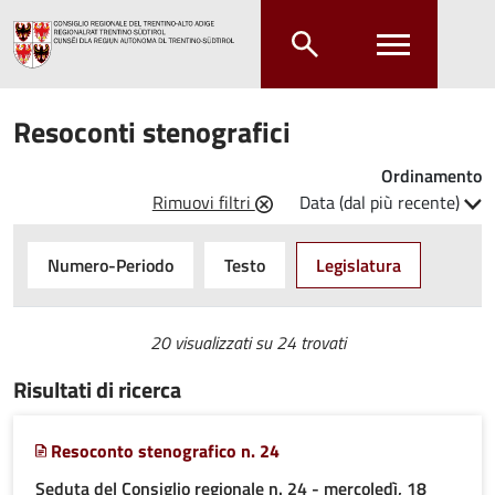
Salta al contenuto principale
Salta al menu principale
Resoconti stenografici
Ordinamento
Rimuovi filtri
Data (dal più recente)
Numero-Periodo
Testo
Legislatura
20 visualizzati su
24 trovati
Risultati di ricerca
Resoconto stenografico n. 24
Seduta del Consiglio regionale n. 24 - mercoledì, 18