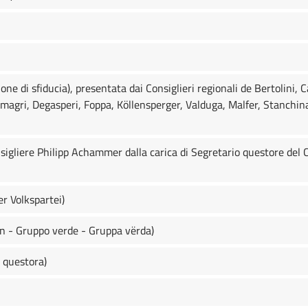
ne di sfiducia), presentata dai Consiglieri regionali de Bertolini, C
emagri, Degasperi, Foppa, Köllensperger, Valduga, Malfer, Stanchi
sigliere Philipp Achammer dalla carica di Segretario questore del C
r Volkspartei)
on - Gruppo verde - Gruppa vërda)
 questora)