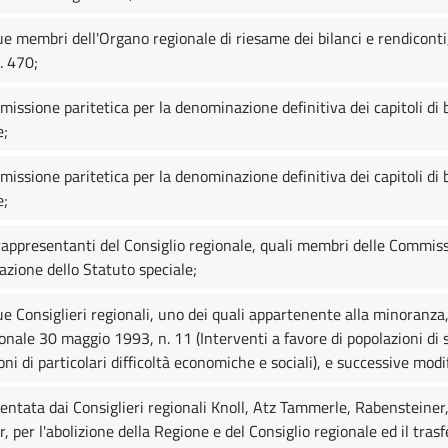
e membri dell'Organo regionale di riesame dei bilanci e rendiconti, 
. 470;
sione paritetica per la denominazione definitiva dei capitoli di bil
e;
sione paritetica per la denominazione definitiva dei capitoli di bi
e;
appresentanti del Consiglio regionale, quali membri delle Commiss
uazione dello Statuto speciale;
e Consiglieri regionali, uno dei quali appartenente alla minoranza,
gionale 30 maggio 1993, n. 11 (Interventi a favore di popolazioni di 
ioni di particolari difficoltà economiche e sociali), e successive modi
entata dai Consiglieri regionali Knoll, Atz Tammerle, Rabensteiner
, per l'abolizione della Regione e del Consiglio regionale ed il tra