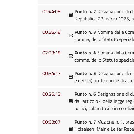
01:44:08
Punto n. 2
Designazione di du
Repubblica 28 marzo 1975, n
00:38:48
Punto n. 3
Nomina della Commis
comma, dello Statuto special
02:23:18
Punto n. 4
Nomina della Commis
comma, dello Statuto special
00:34:17
Punto n. 5
Designazione dei r
e dei sei) per le norme di att
00:25:13
Punto n. 6
Designazione di du
dall'articolo 4 della legge re
bellici, calamitosi o in condiz
00:03:07
Punto n. 7
Mozione n. 1, pres
Holzeisen, Mair e Leiter Reber