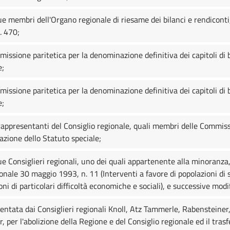
e membri dell'Organo regionale di riesame dei bilanci e rendiconti, 
. 470;
sione paritetica per la denominazione definitiva dei capitoli di bil
e;
sione paritetica per la denominazione definitiva dei capitoli di bi
e;
appresentanti del Consiglio regionale, quali membri delle Commiss
uazione dello Statuto speciale;
e Consiglieri regionali, uno dei quali appartenente alla minoranza,
gionale 30 maggio 1993, n. 11 (Interventi a favore di popolazioni di 
ioni di particolari difficoltà economiche e sociali), e successive modi
entata dai Consiglieri regionali Knoll, Atz Tammerle, Rabensteiner
, per l'abolizione della Regione e del Consiglio regionale ed il tra