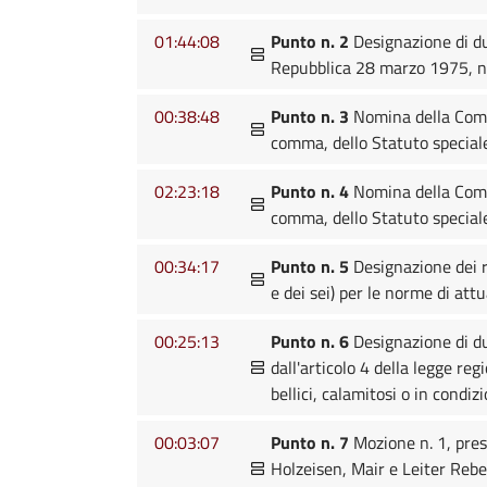
01:44:08
Punto n. 2
Designazione di du
Repubblica 28 marzo 1975, n
00:38:48
Punto n. 3
Nomina della Commis
comma, dello Statuto special
02:23:18
Punto n. 4
Nomina della Commis
comma, dello Statuto special
00:34:17
Punto n. 5
Designazione dei r
e dei sei) per le norme di att
00:25:13
Punto n. 6
Designazione di du
dall'articolo 4 della legge re
bellici, calamitosi o in condiz
00:03:07
Punto n. 7
Mozione n. 1, pres
Holzeisen, Mair e Leiter Reber