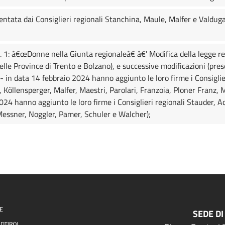
ntata dai Consiglieri regionali Stanchina, Maule, Malfer e Valduga s
. 1: â€œDonne nella Giunta regionaleâ€ â€' Modifica della legge r
elle Province di Trento e Bolzano), e successive modificazioni (pres
- in data 14 febbraio 2024 hanno aggiunto le loro firme i Consiglie
, Köllensperger, Malfer, Maestri, Parolari, Franzoia, Ploner Franz, 
024 hanno aggiunto le loro firme i Consiglieri regionali Stauder, 
essner, Noggler, Pamer, Schuler e Walcher);
SEDE DI