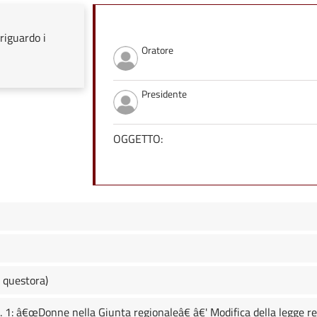
riguardo i
Oratore
Presidente
OGGETTO:
 questora)
. 1: â€œDonne nella Giunta regionaleâ€ â€' Modifica della legge r