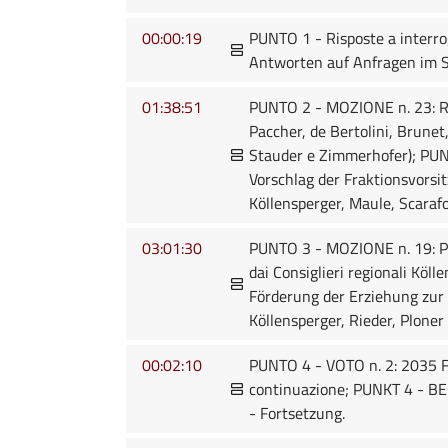
00:00:19
PUNTO 1 - Risposte a interro
Antworten auf Anfragen im Si
01:38:51
PUNTO 2 - MOZIONE n. 23: Ric
Paccher, de Bertolini, Brunet
Stauder e Zimmerhofer); PU
Vorschlag der Fraktionsvorsit
Köllensperger, Maule, Scaraf
03:01:30
PUNTO 3 - MOZIONE n. 19: Per 
dai Consiglieri regionali Kö
Förderung der Erziehung zur
Köllensperger, Rieder, Ploner
00:02:10
PUNTO 4 - VOTO n. 2: 2035 Fi
continuazione; PUNKT 4 - B
- Fortsetzung.