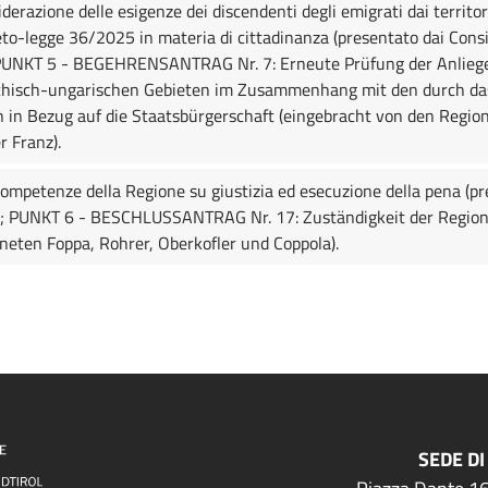
razione delle esigenze dei discendenti degli emigrati dai territori
to-legge 36/2025 in materia di cittadinanza (presentato dai Consigl
); PUNKT 5 - BEGEHRENSANTRAG Nr. 7: Erneute Prüfung der Anli
ichisch-ungarischen Gebieten im Zusammenhang mit den durch da
 Bezug auf die Staatsbürgerschaft (eingebracht von den Region
r Franz).
petenze della Regione su giustizia ed esecuzione della pena (pres
); PUNKT 6 - BESCHLUSSANTRAG Nr. 17: Zuständigkeit der Region f
eten Foppa, Rohrer, Oberkofler und Coppola).
SEDE DI