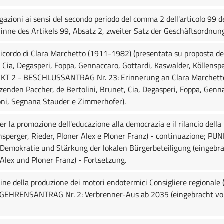
gazioni ai sensi del secondo periodo del comma 2 dell'articolo 99
nne des Artikels 99, Absatz 2, zweiter Satz der Geschäftsordnun
ordo di Clara Marchetto (1911-1982) (presentata su proposta dei
, Cia, Degasperi, Foppa, Gennaccaro, Gottardi, Kaswalder, Köllens
NKT 2 - BESCHLUSSANTRAG Nr. 23: Erinnerung an Clara Marchetto
zenden Paccher, de Bertolini, Brunet, Cia, Degasperi, Foppa, Genn
oni, Segnana Stauder e Zimmerhofer).
la promozione dell'educazione alla democrazia e il rilancio della 
llensperger, Rieder, Ploner Alex e Ploner Franz) - continuazione;
 Demokratie und Stärkung der lokalen Bürgerbeteiligung (eingebr
 Alex und Ploner Franz) - Fortsetzung.
ne della produzione dei motori endotermici Consigliere regionale 
EGEHRENSANTRAG Nr. 2: Verbrenner-Aus ab 2035 (eingebracht vo