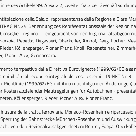
nne des Artikels 99, Absatz 2, zweiter Satz der Geschäftsordnun
itolazione della Sala di rappresentanza della Regione a Clara M
RAG Nr. 24: Benennung des Repräsentationssaals der Region na
Consiglieri regionali - eingebracht von den Regionalratsabgeordne
Franzoia, Repetto, Degasperi, Oberkofler, Amhof, Deeg, Locher, Mes
Rieder, Köllensperger, Ploner Franz, Knoll, Rabensteiner, Zimmerhof
r, Ploner Alex, Gennaccaro.
ento tempestivo della Direttiva Eurovignette (1999/62/CE e ss.mm.
ostenibilità e al recupero integrale dei costi esterni - PUNKT Nr
-Richtlinie (1999/62/EG mit ihren nachfolgenden Änderungen) u
r Kosten abzielender Mautregelungen für Autobahnen - presentata 
eten: Köllensperger, Rieder, Ploner Alex, Ploner Franz.
usura della tratta ferroviaria Monaco-Rosenheim e ripercussioni
perrung der Bahnstrecke München-Rosenheim und Auswirkungen 
bracht von den Regionalratsabgeordneten: Rohrer, Foppa, Oberkofle