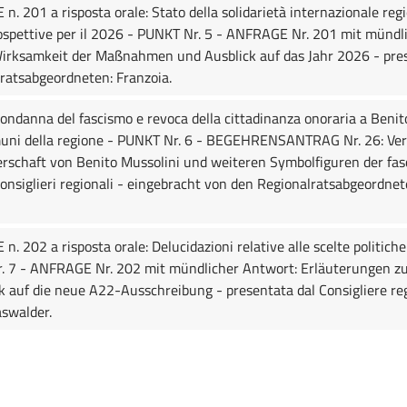
201 a risposta orale: Stato della solidarietà internazionale reg
prospettive per il 2026 - PUNKT Nr. 5 - ANFRAGE Nr. 201 mit mündli
irksamkeit der Maßnahmen und Ausblick auf das Jahr 2026 - prese
ratsabgeordneten: Franzoia.
danna del fascismo e revoca della cittadinanza onoraria a Benito 
comuni della regione - PUNKT Nr. 6 - BEGEHRENSANTRAG Nr. 26: Ve
schaft von Benito Mussolini und weiteren Symbolfiguren der fas
onsiglieri regionali - eingebracht von den Regionalratsabgeordnet
02 a risposta orale: Delucidazioni relative alle scelte politiche 
 7 - ANFRAGE Nr. 202 mit mündlicher Antwort: Erläuterungen zu
k auf die neue A22-Ausschreibung - presentata dal Consigliere re
swalder.