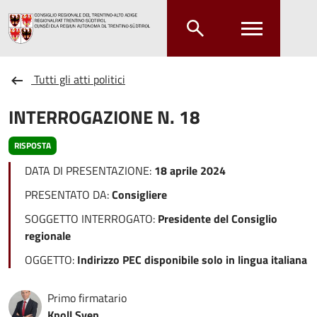
Salta al contenuto principale
Salta al menu principale
Tutti gli atti politici
INTERROGAZIONE N. 18
RISPOSTA
DATA DI PRESENTAZIONE:
18 aprile 2024
PRESENTATO DA:
Consigliere
SOGGETTO INTERROGATO:
Presidente del Consiglio
regionale
OGGETTO:
Indirizzo PEC disponibile solo in lingua italiana
Primo firmatario
Knoll Sven