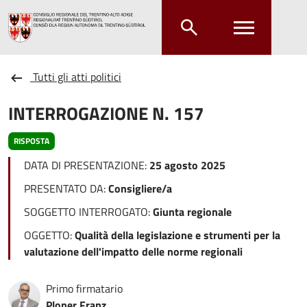
Salta al contenuto principale
Salta al menu principale
Tutti gli atti politici
INTERROGAZIONE N. 157
RISPOSTA
DATA DI PRESENTAZIONE:
25 agosto 2025
PRESENTATO DA:
Consigliere/a
SOGGETTO INTERROGATO:
Giunta regionale
OGGETTO:
Qualità della legislazione e strumenti per la
valutazione dell'impatto delle norme regionali
Primo firmatario
Ploner Franz