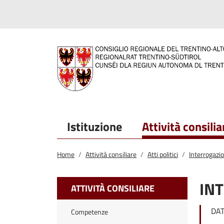
Salta al contenuto principale
Salta al menu principale
Istituzione
Attività consilia
Home
Attività consiliare
Atti politici
Interrogazi
IN
ATTIVITÀ CONSILIARE
DAT
Competenze