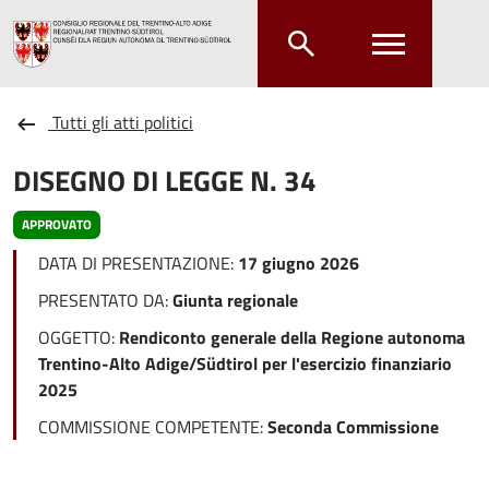
Salta al contenuto principale
Salta al menu principale
Tutti gli atti politici
DISEGNO DI LEGGE N. 34
APPROVATO
DATA DI PRESENTAZIONE:
17 giugno 2026
PRESENTATO DA:
Giunta regionale
OGGETTO:
Rendiconto generale della Regione autonoma
Trentino-Alto Adige/Südtirol per l'esercizio finanziario
2025
COMMISSIONE COMPETENTE:
Seconda Commissione