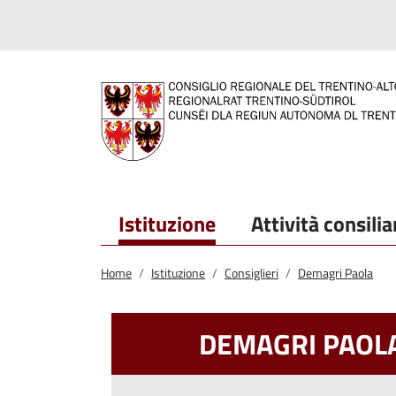
Salta al contenuto principale
Salta al menu principale
Istituzione
Attività consilia
Home
Istituzione
Consiglieri
Demagri Paola
DEMAGRI PAOL