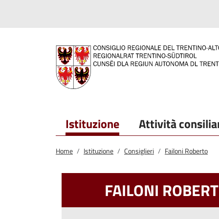
Salta al contenuto principale
Salta al menu principale
Istituzione
Attività consilia
Home
Istituzione
Consiglieri
Failoni Roberto
FAILONI ROBER