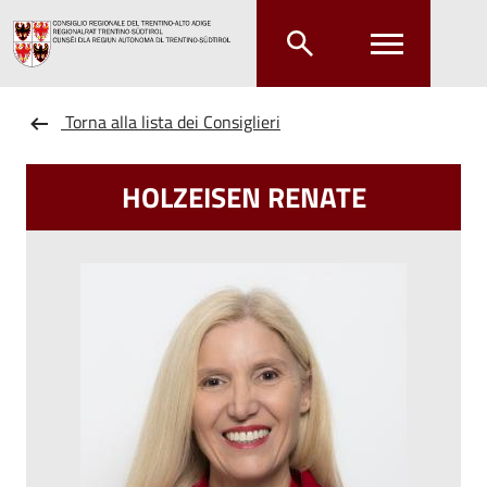
Salta al contenuto principale
Salta al menu principale
Torna alla lista dei Consiglieri
HOLZEISEN RENATE