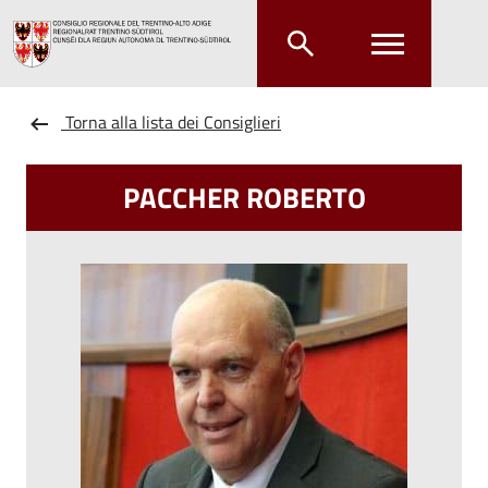
Salta al contenuto principale
Salta al menu principale
Torna alla lista dei Consiglieri
PACCHER ROBERTO