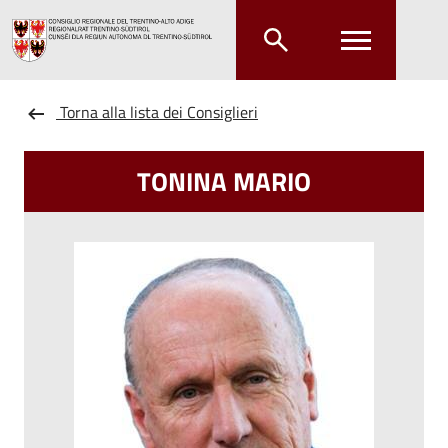
Salta al contenuto principale
Salta al menu principale
Torna alla lista dei Consiglieri
TONINA MARIO