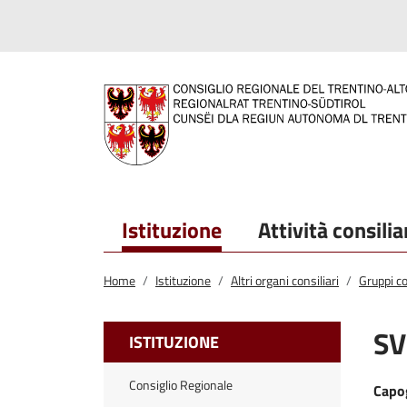
Salta al contenuto principale
Salta al menu principale
Istituzione
Attività consilia
Home
Istituzione
Altri organi consiliari
Gruppi co
SV
ISTITUZIONE
Consiglio Regionale
Capo