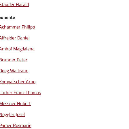
Stauder Harald
onente
Achammer Philipp
Alfreider Daniel
Amhof Magdalena
Brunner Peter
Deeg Waltraud
Kompatscher Arno
Locher Franz Thomas
Messner Hubert
Noggler Josef
Pamer Rosmarie