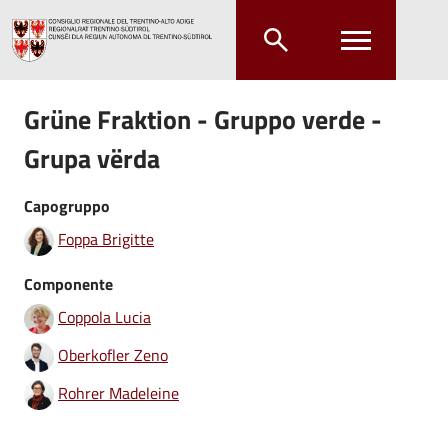
Salta al contenuto principale
Salta al menu principale
Grüne Fraktion - Gruppo verde -
Grupa vërda
Capogruppo
Foppa Brigitte
Componente
Coppola Lucia
Oberkofler Zeno
Rohrer Madeleine