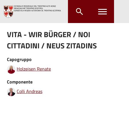
Salta al contenuto principale
Salta al menu principale
VITA - WIR BÜRGER / NOI
CITTADINI / NEUS ZITADINS
Capogruppo
Holzeisen Renate
Componente
Colli Andreas