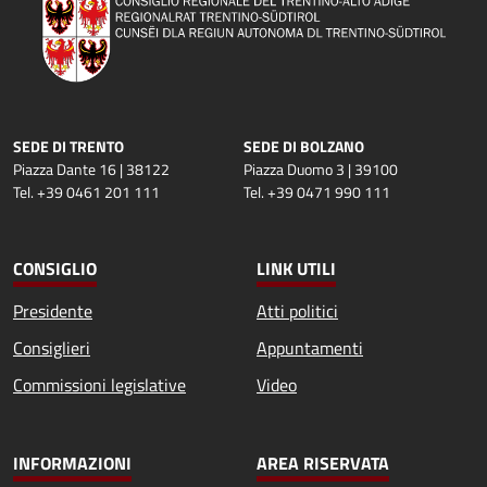
SEDE DI TRENTO
SEDE DI BOLZANO
Piazza Dante 16 | 38122
Piazza Duomo 3 | 39100
Tel. +39 0461 201 111
Tel. +39 0471 990 111
CONSIGLIO
LINK UTILI
Presidente
Atti politici
Consiglieri
Appuntamenti
Commissioni legislative
Video
INFORMAZIONI
AREA RISERVATA