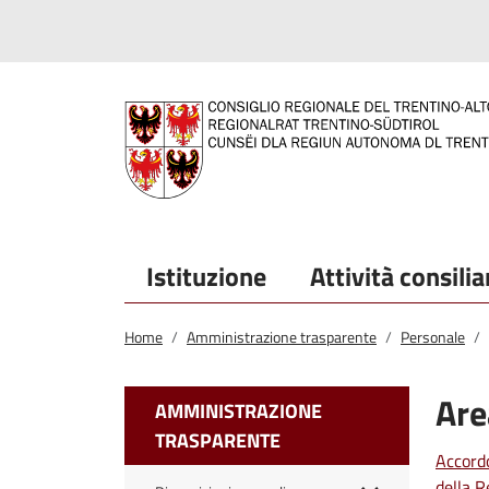
Salta al contenuto principale
Salta al menu principale
Istituzione
Attività consilia
Home
Amministrazione trasparente
Personale
Are
AMMINISTRAZIONE
TRASPARENTE
Accordo
della 