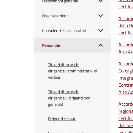
Disposizioni generali
certifi
Organizzazione
Accordo
della 
Consulenti e collaboratori
certifi
Accordo
Personale
Alto Ad
Accordo
Titolari di incarichi
Consigl
dirigenziali amministrativi di
vertice
integra
Contrat
Titolari di incarichi
Alto Ad
dirigenziali (dirigenti non
Accordo
generali)
region
certifi
Dirigenti cessati
dell'ar
giurid