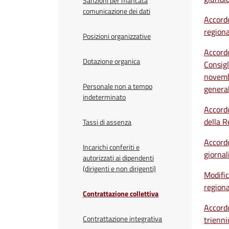
Sanzioni per mancata
comunicazione dei dati
Accordo
regiona
Posizioni organizzative
Accordo
Dotazione organica
Consigl
novembr
Personale non a tempo
general
indeterminato
Accordo
della R
Tassi di assenza
Accordo
Incarichi conferiti e
giornal
autorizzati ai dipendenti
(dirigenti e non dirigenti)
Modific
region
Contrattazione collettiva
Accordo
Contrattazione integrativa
trienn