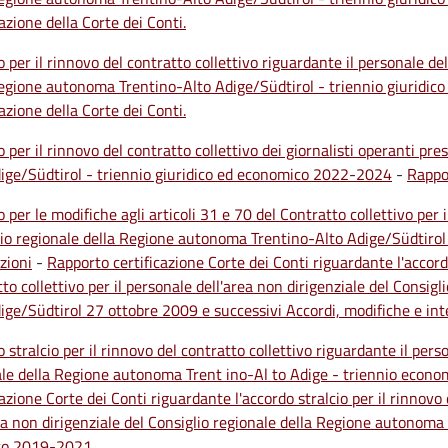
cazione della Corte dei Conti.
 per il rinnovo del contratto collettivo riguardante il personale del
Regione autonoma Trentino-Alto Adige/Südtirol - triennio giuridi
cazione della Corte dei Conti.
 per il rinnovo del contratto collettivo dei giornalisti operanti pr
ige/Südtirol - triennio giuridico ed economico 2022-2024
-
Rappor
 per le modifiche agli articoli 31 e 70 del Contratto collettivo per i
io regionale della Regione autonoma Trentino-Alto Adige/Südtirol
zioni
-
Rapporto certificazione Corte dei Conti riguardante l'accordo
to collettivo per il personale dell'area non dirigenziale del Consi
ige/Südtirol 27 ottobre 2009 e successivi Accordi, modifiche e int
 stralcio per il rinnovo del contratto collettivo riguardante il pers
ale della Regione autonoma Trent ino-Al to Adige - triennio econo
cazione Corte dei Conti riguardante l'accordo stralcio per il rinnovo
ea non dirigenziale del Consiglio regionale della Regione autonoma
ico 2019-2021